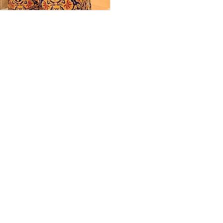
TTER
תר
Ship
Size
SW