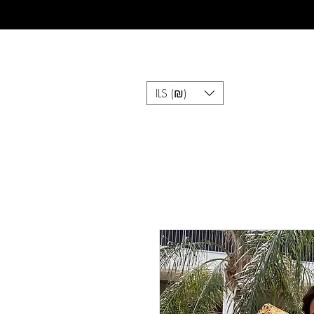
ILS (₪)