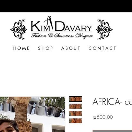
H O M E
S H O P
A B O U T
C O N T A C T
AFRICA- co
Price
₪500.00