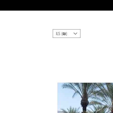
ILS (₪)