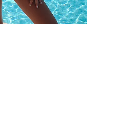
TTER
תר
Ship
Size