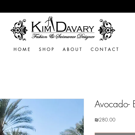
H O M E
S H O P
A B O U T
C O N T A C T
Avocado- B
Price
₪280.00