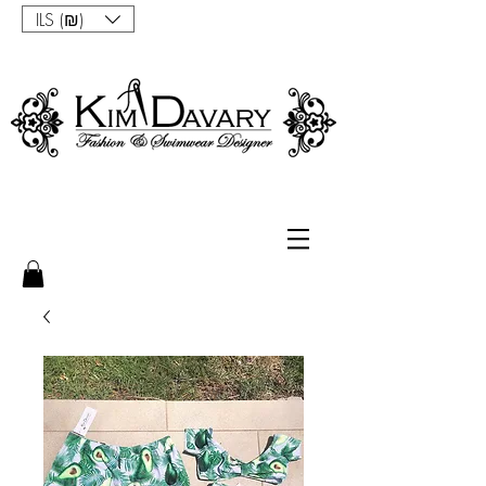
ILS (₪)