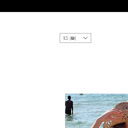
ILS (₪)