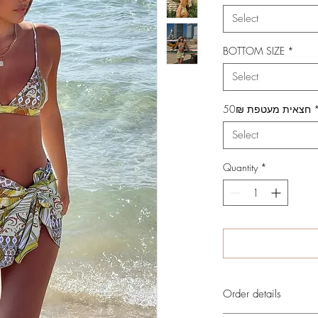
Select
BOTTOM SIZE
*
Select
חצאית מעטפת 50₪
Select
Quantity
*
Order details