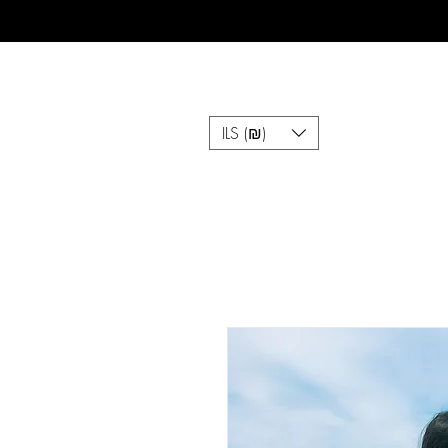
ILS (₪)