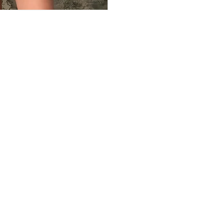
לוקח עד עשרה ימי
עסקים
check our size table
 עסקים
הגיינה וסטריליות, לא
ניתן להחזיר לתיקון לפי
 במידה ולא להגדיל אז
TTER
תר
Ship
Size
SW