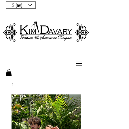
ILS (₪)