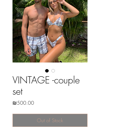
VINTAGE -couple
set
Price
₪500.00
Out of Stock