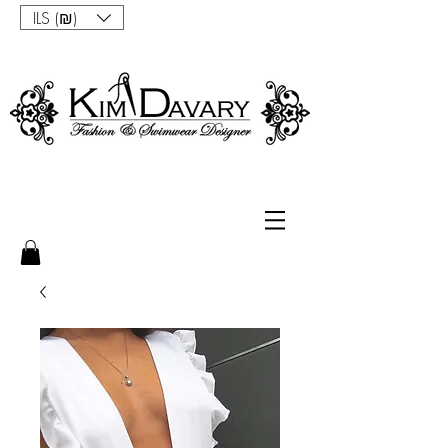
ILS (₪)