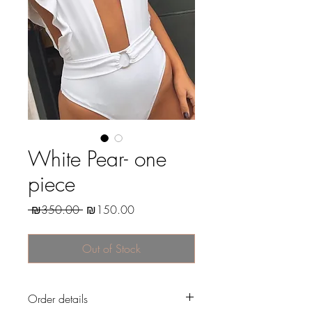
White Pear- one
piece
Regular
Sale
 ₪350.00 
₪150.00
Price
Price
Out of Stock
Order details