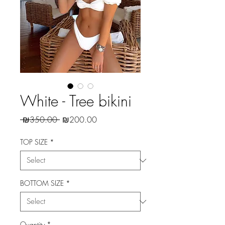
White - Tree bikini
Regular
Sale
 ₪350.00 
₪200.00
Price
Price
TOP SIZE
*
BOTTOM SIZE
*
Quantity
*