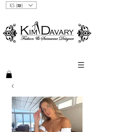
ILS (₪)