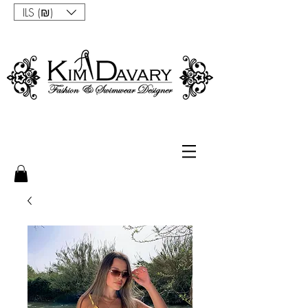
ILS (₪)