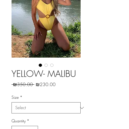
YELLOW- MALIBU
Regular
Sale
 ₪350.00 
₪230.00
Price
Price
Size
*
Quantity
*